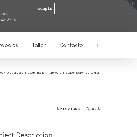
Acepto
tros
mación o
rabajos
Taller
Contacto
gos-muestrarios
,
Encuadernación
,
Libros
/
Encuadernación de libros
Previous
Next
oject Description