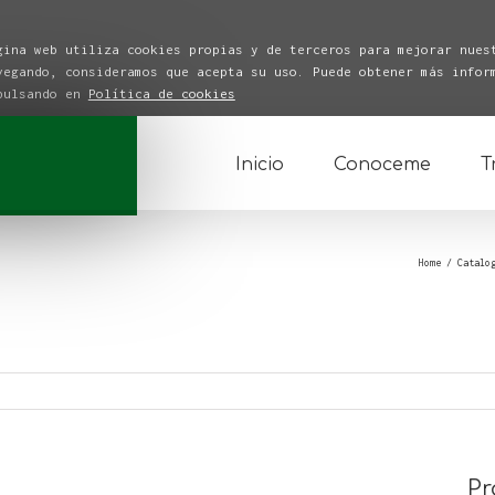
gina web utiliza cookies propias y de terceros para mejorar nues
vegando, consideramos que acepta su uso. Puede obtener más infor
 pulsando en
Política de cookies
Inicio
Conoceme
T
Home
/
Catalo
Pr