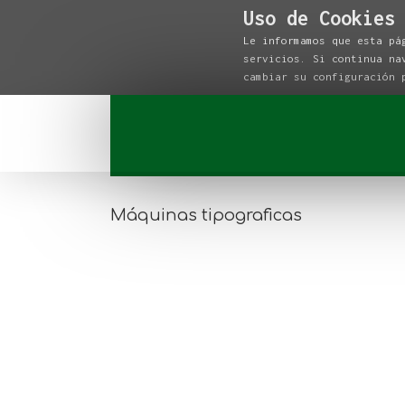
Uso de Cookies
Le informamos que esta pá
servicios. Si continua na
cambiar su configuración
Máquinas tipograficas
Maquinas tipograficas
Máquinas tipograficas
Taller