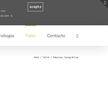
Acepto
tros
mación o
rabajos
Taller
Contacto
Home
/
Taller
/
Máquinas tipograficas