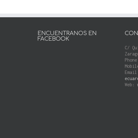
ENCUENTRANOS EN
CON
FACEBOOK
C/ Qu
Zarag
Phone
Mobil
Email
ecuar
Web: