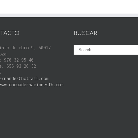
TACTO
BUSCAR
into de ebro 9, 50017
oza
: 976 32 95 46
e: 656 93 20 32
:
ernandez@hotmail.com
www.encuadernacionesfh.com