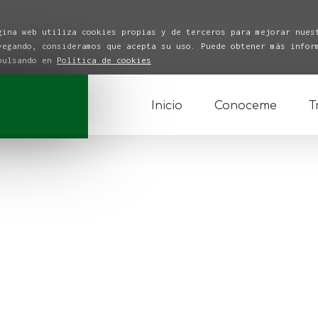
gina web utiliza cookies propias y de terceros para mejorar nues
vegando, consideramos que acepta su uso. Puede obtener más infor
 pulsando en
Política de cookies
Inicio
Conoceme
T