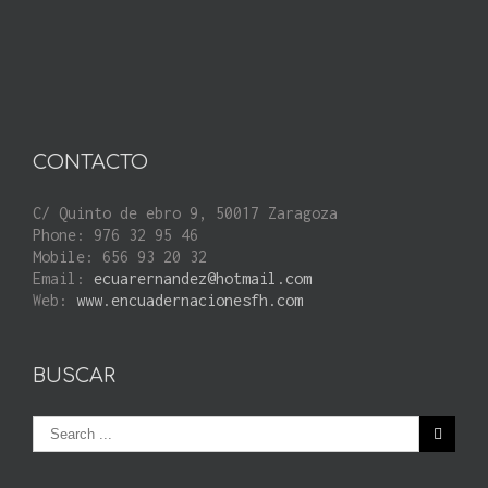
CONTACTO
C/ Quinto de ebro 9, 50017 Zaragoza
Phone: 976 32 95 46
Mobile: 656 93 20 32
Email:
ecuarernandez@hotmail.com
Web:
www.encuadernacionesfh.com
BUSCAR