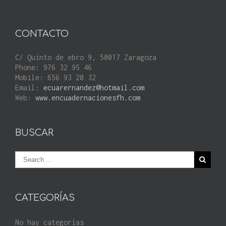
CONTACTO
C/ Quinto de ebro 9, 50017 Zaragoza
Phone: 976 32 95 46
Mobile: 656 93 20 32
Email:
ecuarernandez@hotmail.com
Web:
www.encuadernacionesfh.com
BUSCAR
CATEGORÍAS
No hay categorías