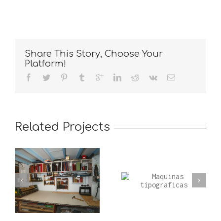
Share This Story, Choose Your
Platform!
Related Projects
e
Maquinas
Maquinas de
tipograficas
encuadernaci