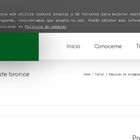
gina web utiliza cookies propias y de terceros para mejorar nues
vegando, consideramos que acepta su uso. Puede obtener más infor
 pulsando en
Política de cookies
Inicio
Conoceme
T
 de bronce
Home
/
Taller
/
Máquinas de estampa
Pr