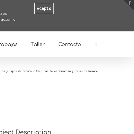
Acepto
tros
mación o
rabajos
Taller
Contacto
ción y tipos de bronce
/
Maquinas de estampación y tipos de bronce
oject Description