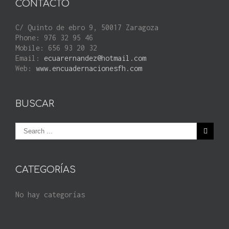
CONTACTO
C/ Quinto de ebro 9, 50017 Zaragoza
Phone: 976 32 95 46
Mobile: 656 93 20 32
Email:
ecuarernandez@hotmail.com
Web:
www.encuadernacionesfh.com
BUSCAR
CATEGORÍAS
No hay categorías