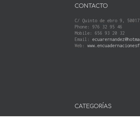
CONTACTO
C/ Quinto de ebro 9, 50017
Phone: 976 32 95 46
Mobile: 656 93 20 32
Email:
ecuarernandez@hotma
Web:
www.encuadernacionesf
CATEGORÍAS
No hay categorías