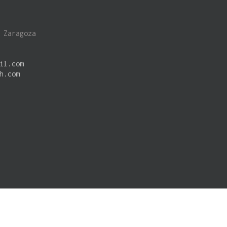
 Zaragoza
il.com
h.com