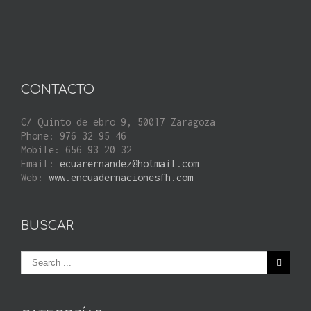
CONTACTO
C/ Quinto de ebro 9, 50017 Zaragoza
Phone: 976 32 95 46
Mobile: 656 93 20 32
Email:
ecuarernandez@hotmail.com
Web:
www.encuadernacionesfh.com
BUSCAR